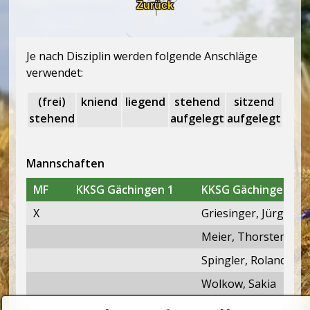
Zurück
Je nach Disziplin werden folgende Anschläge
verwendet:
(frei)
kniend
liegend
stehend
sitzend
stehend
aufgelegt
aufgelegt
Mannschaften
MF
KKSG Gächingen 1
KKSG Gächingen 2
X
Griesinger, Jürgen
Meier, Thorsten
Spingler, Roland
Wolkow, Sakia